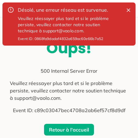
Désolé, une erreur réseau est survenue.
Veuillez réessayer plus tard et si le problème
persiste, veuillez contacter notre soutien
technique à support@vaolo.com.
Event ID:
0868fa9dadaf4832a659ac60e66b7a52
Oups!
500 Internal Server Error
Veuillez réessayer plus tard et si le problème
persiste, veuillez contacter notre soutien technique
à support@vaolo.com.
Event ID:
c89c03047bec4708a2ab6ef57cf8d9df
Retour à l'accueil