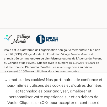
Vaolo est la plateforme de l'organisation non gouvernementale à but non
lucratif (ONG) Village Monde. La Fondation Village Monde Vaolo est
enregistrée comme
oeuvre de bienfaisance
auprès de l’Agence du Revenu
du Canada et de Revenu Québec avec le numéro 811160266 RR0001 et
est membre de
1% pour la Planète
. Les revenus générés sur Vaolo
reviennent à 100% aux initiatives dans les communautés.
Un mot sur les cookies! Nos partenaires de confiance et
S'inscrire à l'infolettre
nous-mêmes utilisons des cookies et d'autres données
Pour connaître les nouveautés, suivre nos explorateurs et recevoir des
astuces pour des voyages plus conscients.
et technologies pour analyser, améliorer et
personnaliser votre expérience sur et en dehors de
Ton courriel
Envoyer
Vaolo. Cliquez sur «OK» pour accepter et continuer à