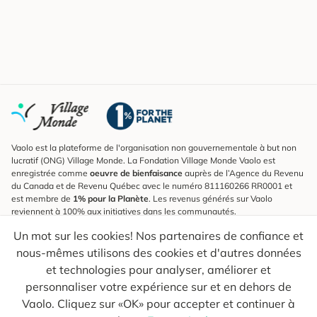
Vaolo est la plateforme de l'organisation non gouvernementale à but non
lucratif (ONG) Village Monde. La Fondation Village Monde Vaolo est
enregistrée comme
oeuvre de bienfaisance
auprès de l’Agence du Revenu
du Canada et de Revenu Québec avec le numéro 811160266 RR0001 et
est membre de
1% pour la Planète
. Les revenus générés sur Vaolo
reviennent à 100% aux initiatives dans les communautés.
Un mot sur les cookies! Nos partenaires de confiance et
S'inscrire à l'infolettre
nous-mêmes utilisons des cookies et d'autres données
Pour connaître les nouveautés, suivre nos explorateurs et recevoir des
astuces pour des voyages plus conscients.
et technologies pour analyser, améliorer et
personnaliser votre expérience sur et en dehors de
Ton courriel
Envoyer
Vaolo. Cliquez sur «OK» pour accepter et continuer à