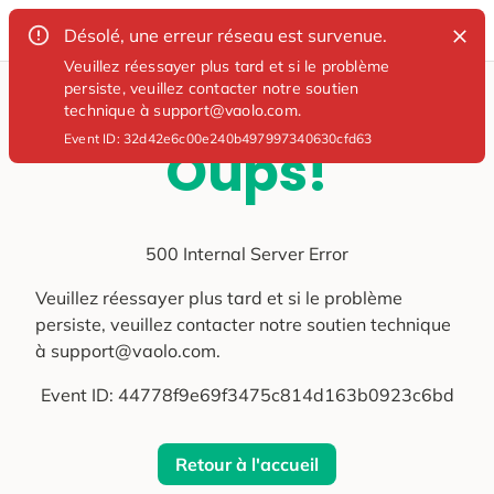
Désolé, une erreur réseau est survenue.
Veuillez réessayer plus tard et si le problème
persiste, veuillez contacter notre soutien
technique à support@vaolo.com.
Event ID:
32d42e6c00e240b497997340630cfd63
Oups!
500 Internal Server Error
Veuillez réessayer plus tard et si le problème
persiste, veuillez contacter notre soutien technique
à support@vaolo.com.
Event ID:
44778f9e69f3475c814d163b0923c6bd
Retour à l'accueil