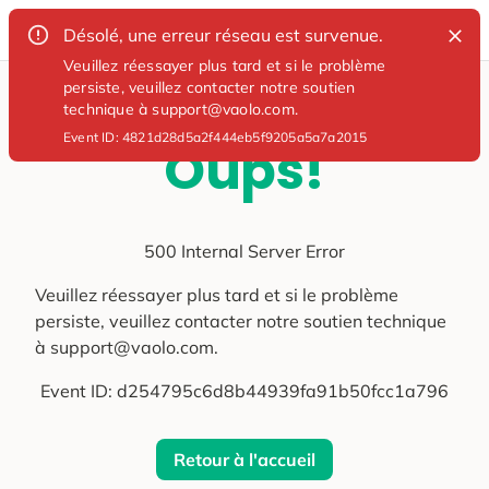
Désolé, une erreur réseau est survenue.
Veuillez réessayer plus tard et si le problème
persiste, veuillez contacter notre soutien
technique à support@vaolo.com.
Event ID:
4821d28d5a2f444eb5f9205a5a7a2015
Oups!
500 Internal Server Error
Veuillez réessayer plus tard et si le problème
persiste, veuillez contacter notre soutien technique
à support@vaolo.com.
Event ID:
d254795c6d8b44939fa91b50fcc1a796
Retour à l'accueil