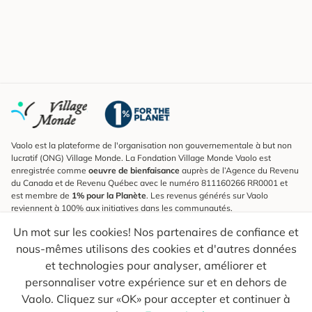
Vaolo est la plateforme de l'organisation non gouvernementale à but non
lucratif (ONG) Village Monde. La Fondation Village Monde Vaolo est
enregistrée comme
oeuvre de bienfaisance
auprès de l’Agence du Revenu
du Canada et de Revenu Québec avec le numéro 811160266 RR0001 et
est membre de
1% pour la Planète
. Les revenus générés sur Vaolo
reviennent à 100% aux initiatives dans les communautés.
Un mot sur les cookies! Nos partenaires de confiance et
S'inscrire à l'infolettre
nous-mêmes utilisons des cookies et d'autres données
Pour connaître les nouveautés, suivre nos explorateurs et recevoir des
astuces pour des voyages plus conscients.
et technologies pour analyser, améliorer et
personnaliser votre expérience sur et en dehors de
Ton courriel
Envoyer
Vaolo. Cliquez sur «OK» pour accepter et continuer à