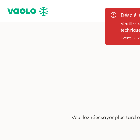
Désolé, 
Veuillez 
techniqu
Event ID:
2
Veuillez réessayer plus tard 