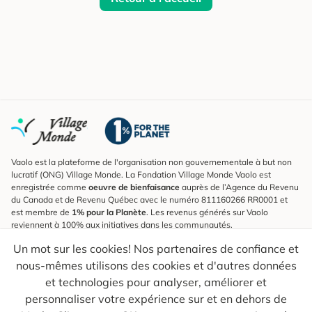
Vaolo est la plateforme de l'organisation non gouvernementale à but non
lucratif (ONG) Village Monde. La Fondation Village Monde Vaolo est
enregistrée comme
oeuvre de bienfaisance
auprès de l’Agence du Revenu
du Canada et de Revenu Québec avec le numéro 811160266 RR0001 et
est membre de
1% pour la Planète
. Les revenus générés sur Vaolo
reviennent à 100% aux initiatives dans les communautés.
Un mot sur les cookies! Nos partenaires de confiance et
S'inscrire à l'infolettre
nous-mêmes utilisons des cookies et d'autres données
Pour connaître les nouveautés, suivre nos explorateurs et recevoir des
astuces pour des voyages plus conscients.
et technologies pour analyser, améliorer et
personnaliser votre expérience sur et en dehors de
Ton courriel
Envoyer