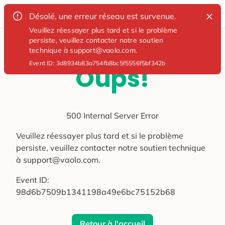
Désolé, une erreur réseau est survenue.
Veuillez réessayer plus tard et si le problème
persiste, veuillez contacter notre soutien
technique à support@vaolo.com.
Event ID:
3d8934b83a754fb8bc5f5556f5bf342b
Oups!
500 Internal Server Error
Veuillez réessayer plus tard et si le problème
persiste, veuillez contacter notre soutien technique
à support@vaolo.com.
Event ID:
98d6b7509b1341198a49e6bc75152b68
Retour à l'accueil