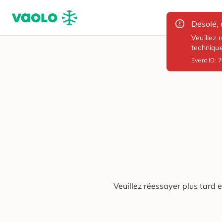
Désolé, 
Veuillez 
techniqu
Event ID:
7
Veuillez réessayer plus tard 