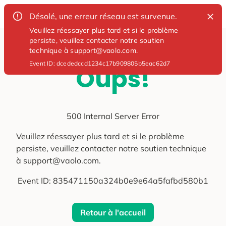
Désolé, une erreur réseau est survenue.
Veuillez réessayer plus tard et si le problème
persiste, veuillez contacter notre soutien
technique à support@vaolo.com.
Event ID:
dcededccd1234c17b909805b5eac62d7
Oups!
500 Internal Server Error
Veuillez réessayer plus tard et si le problème
persiste, veuillez contacter notre soutien technique
à support@vaolo.com.
Event ID:
835471150a324b0e9e64a5fafbd580b1
Retour à l'accueil