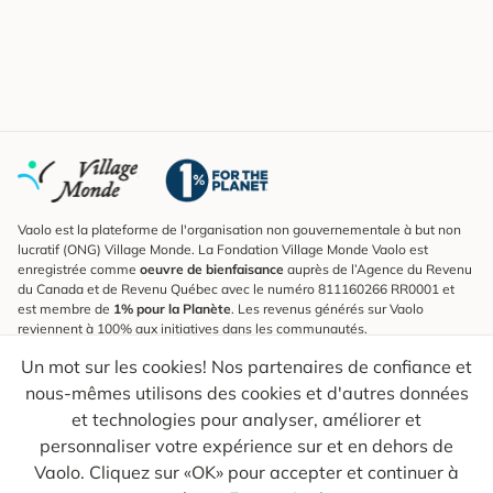
Vaolo est la plateforme de l'organisation non gouvernementale à but non
lucratif (ONG) Village Monde. La Fondation Village Monde Vaolo est
enregistrée comme
oeuvre de bienfaisance
auprès de l’Agence du Revenu
du Canada et de Revenu Québec avec le numéro 811160266 RR0001 et
est membre de
1% pour la Planète
. Les revenus générés sur Vaolo
reviennent à 100% aux initiatives dans les communautés.
Un mot sur les cookies! Nos partenaires de confiance et
S'inscrire à l'infolettre
nous-mêmes utilisons des cookies et d'autres données
Pour connaître les nouveautés, suivre nos explorateurs et recevoir des
astuces pour des voyages plus conscients.
et technologies pour analyser, améliorer et
personnaliser votre expérience sur et en dehors de
Ton courriel
Envoyer
Vaolo. Cliquez sur «OK» pour accepter et continuer à