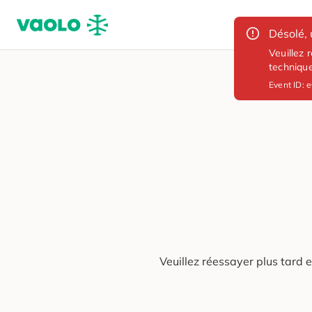
Désolé, 
Veuillez 
techniqu
Event ID:
e
Veuillez réessayer plus tard 