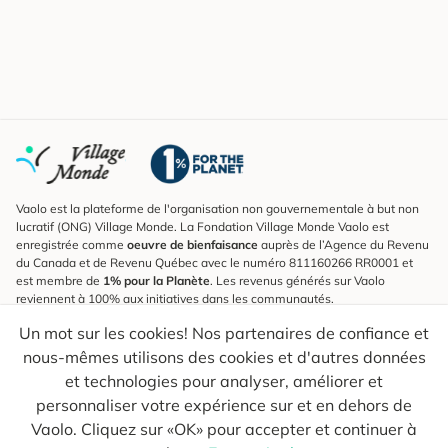
Vaolo est la plateforme de l'organisation non gouvernementale à but non
lucratif (ONG) Village Monde. La Fondation Village Monde Vaolo est
enregistrée comme
oeuvre de bienfaisance
auprès de l’Agence du Revenu
du Canada et de Revenu Québec avec le numéro 811160266 RR0001 et
est membre de
1% pour la Planète
. Les revenus générés sur Vaolo
reviennent à 100% aux initiatives dans les communautés.
Un mot sur les cookies! Nos partenaires de confiance et
S'inscrire à l'infolettre
nous-mêmes utilisons des cookies et d'autres données
Pour connaître les nouveautés, suivre nos explorateurs et recevoir des
astuces pour des voyages plus conscients.
et technologies pour analyser, améliorer et
personnaliser votre expérience sur et en dehors de
Ton courriel
Envoyer
Vaolo. Cliquez sur «OK» pour accepter et continuer à