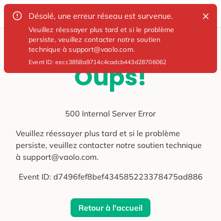
Désolé, une erreur réseau est survenue.
Veuillez réessayer plus tard et si le problème
persiste, veuillez contacter notre soutien
technique à support@vaolo.com.
Event ID:
eecc3858a9714c4cadcb443d28706062
Oups!
500 Internal Server Error
Veuillez réessayer plus tard et si le problème
persiste, veuillez contacter notre soutien technique
à support@vaolo.com.
Event ID:
d7496fef8bef434585223378475ad886
Retour à l'accueil