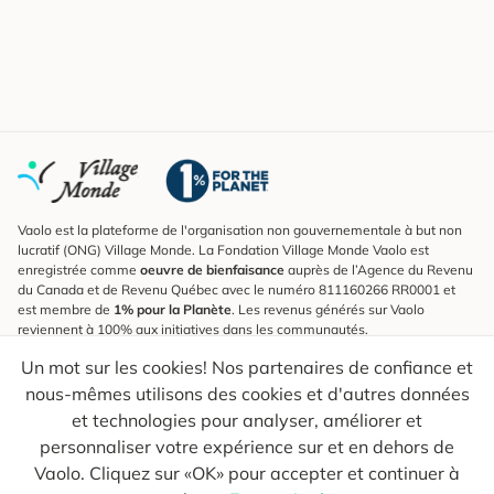
Vaolo est la plateforme de l'organisation non gouvernementale à but non
lucratif (ONG) Village Monde. La Fondation Village Monde Vaolo est
enregistrée comme
oeuvre de bienfaisance
auprès de l’Agence du Revenu
du Canada et de Revenu Québec avec le numéro 811160266 RR0001 et
est membre de
1% pour la Planète
. Les revenus générés sur Vaolo
reviennent à 100% aux initiatives dans les communautés.
Un mot sur les cookies! Nos partenaires de confiance et
S'inscrire à l'infolettre
nous-mêmes utilisons des cookies et d'autres données
Pour connaître les nouveautés, suivre nos explorateurs et recevoir des
astuces pour des voyages plus conscients.
et technologies pour analyser, améliorer et
personnaliser votre expérience sur et en dehors de
Ton courriel
Envoyer
Vaolo. Cliquez sur «OK» pour accepter et continuer à