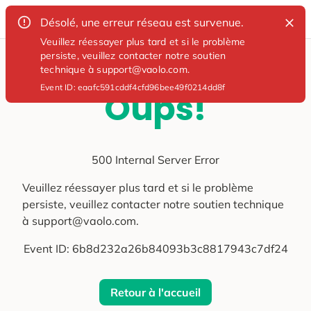
Désolé, une erreur réseau est survenue.
Veuillez réessayer plus tard et si le problème
persiste, veuillez contacter notre soutien
technique à support@vaolo.com.
Event ID:
eaafc591cddf4cfd96bee49f0214dd8f
Oups!
500 Internal Server Error
Veuillez réessayer plus tard et si le problème
persiste, veuillez contacter notre soutien technique
à support@vaolo.com.
Event ID:
6b8d232a26b84093b3c8817943c7df24
Retour à l'accueil