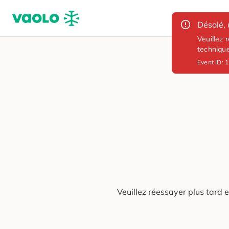
Désolé, 
Veuillez 
techniqu
Event ID:
1
Veuillez réessayer plus tard 