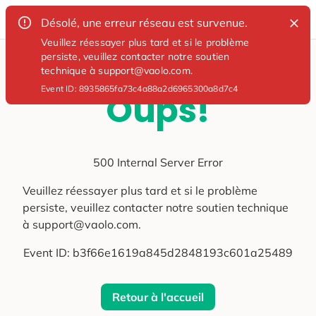
Désolé, une erreur réseau est survenue.
Veuillez réessayer plus tard et si le problème
persiste, veuillez contacter notre soutien
technique à support@vaolo.com.
Event ID:
8935865fa73c4a88a2d6965300a8d7c4
Oups!
500 Internal Server Error
Veuillez réessayer plus tard et si le problème
persiste, veuillez contacter notre soutien technique
à support@vaolo.com.
Event ID:
b3f66e1619a845d2848193c601a25489
Retour à l'accueil