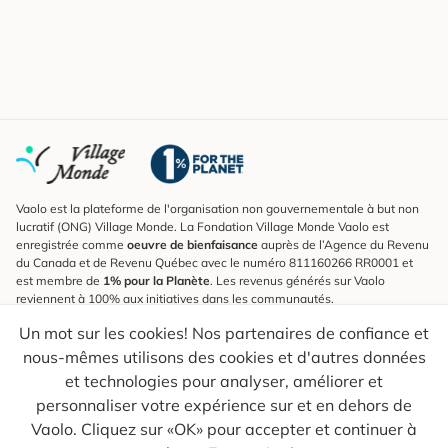
Vaolo est la plateforme de l'organisation non gouvernementale à but non
lucratif (ONG) Village Monde. La Fondation Village Monde Vaolo est
enregistrée comme
oeuvre de bienfaisance
auprès de l’Agence du Revenu
du Canada et de Revenu Québec avec le numéro 811160266 RR0001 et
est membre de
1% pour la Planète
. Les revenus générés sur Vaolo
reviennent à 100% aux initiatives dans les communautés.
Un mot sur les cookies! Nos partenaires de confiance et
S'inscrire à l'infolettre
nous-mêmes utilisons des cookies et d'autres données
Pour connaître les nouveautés, suivre nos explorateurs et recevoir des
astuces pour des voyages plus conscients.
et technologies pour analyser, améliorer et
personnaliser votre expérience sur et en dehors de
Ton courriel
Envoyer
Vaolo. Cliquez sur «OK» pour accepter et continuer à