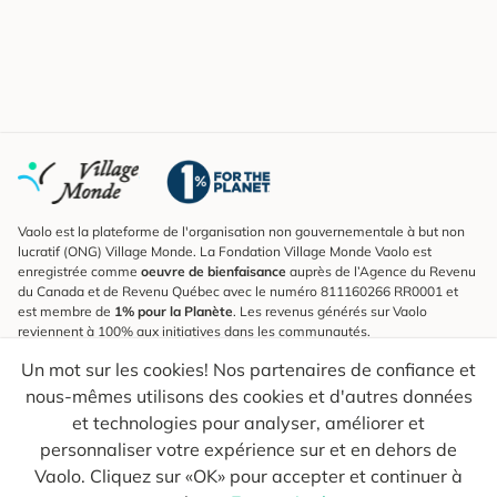
Vaolo est la plateforme de l'organisation non gouvernementale à but non
lucratif (ONG) Village Monde. La Fondation Village Monde Vaolo est
enregistrée comme
oeuvre de bienfaisance
auprès de l’Agence du Revenu
du Canada et de Revenu Québec avec le numéro 811160266 RR0001 et
est membre de
1% pour la Planète
. Les revenus générés sur Vaolo
reviennent à 100% aux initiatives dans les communautés.
Un mot sur les cookies! Nos partenaires de confiance et
S'inscrire à l'infolettre
nous-mêmes utilisons des cookies et d'autres données
Pour connaître les nouveautés, suivre nos explorateurs et recevoir des
astuces pour des voyages plus conscients.
et technologies pour analyser, améliorer et
personnaliser votre expérience sur et en dehors de
Ton courriel
Envoyer
Vaolo. Cliquez sur «OK» pour accepter et continuer à