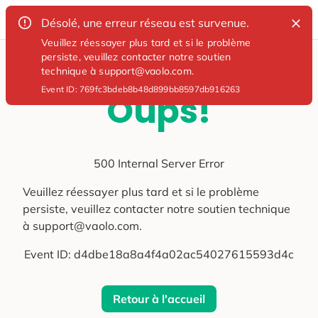
Désolé, une erreur réseau est survenue.
Veuillez réessayer plus tard et si le problème
persiste, veuillez contacter notre soutien
technique à support@vaolo.com.
Event ID:
769fc3bdeb8b48d899bb8597db916263
Oups!
500 Internal Server Error
Veuillez réessayer plus tard et si le problème
persiste, veuillez contacter notre soutien technique
à support@vaolo.com.
Event ID:
d4dbe18a8a4f4a02ac54027615593d4c
Retour à l'accueil