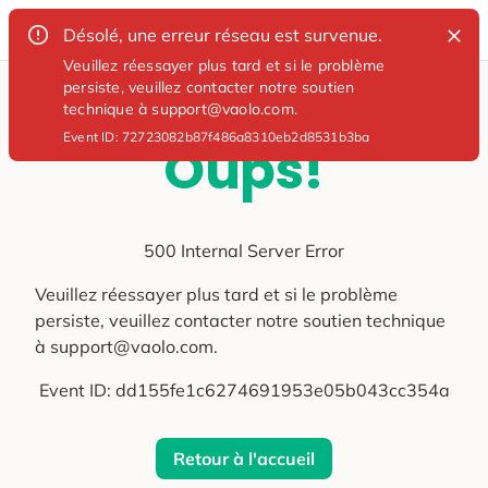
Désolé, une erreur réseau est survenue.
Veuillez réessayer plus tard et si le problème
persiste, veuillez contacter notre soutien
technique à support@vaolo.com.
Event ID:
72723082b87f486a8310eb2d8531b3ba
Oups!
500 Internal Server Error
Veuillez réessayer plus tard et si le problème
persiste, veuillez contacter notre soutien technique
à support@vaolo.com.
Event ID:
dd155fe1c6274691953e05b043cc354a
Retour à l'accueil