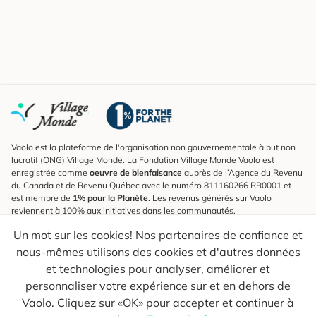
Vaolo est la plateforme de l'organisation non gouvernementale à but non
lucratif (ONG) Village Monde. La Fondation Village Monde Vaolo est
enregistrée comme
oeuvre de bienfaisance
auprès de l’Agence du Revenu
du Canada et de Revenu Québec avec le numéro 811160266 RR0001 et
est membre de
1% pour la Planète
. Les revenus générés sur Vaolo
reviennent à 100% aux initiatives dans les communautés.
Un mot sur les cookies! Nos partenaires de confiance et
S'inscrire à l'infolettre
nous-mêmes utilisons des cookies et d'autres données
Pour connaître les nouveautés, suivre nos explorateurs et recevoir des
astuces pour des voyages plus conscients.
et technologies pour analyser, améliorer et
personnaliser votre expérience sur et en dehors de
Ton courriel
Envoyer
Vaolo. Cliquez sur «OK» pour accepter et continuer à