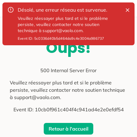
Désolé, une erreur réseau est survenue.
Veuillez réessayer plus tard et si le problème
persiste, veuillez contacter notre soutien
technique à support@vaolo.com.
Event ID:
5c0336d40b5d464da9c4e3004a986737
Oups!
500 Internal Server Error
Veuillez réessayer plus tard et si le problème
persiste, veuillez contacter notre soutien technique
à support@vaolo.com.
Event ID:
10cb0f961c404f4c941ad4e2e0efdf54
Retour à l'accueil