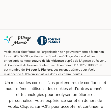
Vaolo est la plateforme de l'organisation non gouvernementale à but non
lucratif (ONG) Village Monde. La Fondation Village Monde Vaolo est
enregistrée comme
oeuvre de bienfaisance
auprès de l’Agence du Revenu
du Canada et de Revenu Québec avec le numéro 811160266 RR0001 et
est membre de
1% pour la Planète
. Les revenus générés sur Vaolo
reviennent à 100% aux initiatives dans les communautés.
Un mot sur les cookies! Nos partenaires de confiance et
S'inscrire à l'infolettre
nous-mêmes utilisons des cookies et d'autres données
Pour connaître les nouveautés, suivre nos explorateurs et recevoir des
astuces pour des voyages plus conscients.
et technologies pour analyser, améliorer et
personnaliser votre expérience sur et en dehors de
Ton courriel
Envoyer
Vaolo. Cliquez sur «OK» pour accepter et continuer à