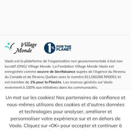
Vaolo est la plateforme de l'organisation non gouvernementale à but non
lucratif (ONG) Village Monde. La Fondation Village Monde Vaolo est
enregistrée comme
oeuvre de bienfaisance
auprès de l’Agence du Revenu
du Canada et de Revenu Québec avec le numéro 811160266 RR0001 et
est membre de
1% pour la Planète
. Les revenus générés sur Vaolo
reviennent à 100% aux initiatives dans les communautés.
Un mot sur les cookies! Nos partenaires de confiance et
S'inscrire à l'infolettre
nous-mêmes utilisons des cookies et d'autres données
Pour connaître les nouveautés, suivre nos explorateurs et recevoir des
astuces pour des voyages plus conscients.
et technologies pour analyser, améliorer et
personnaliser votre expérience sur et en dehors de
Ton courriel
Envoyer
Vaolo. Cliquez sur «OK» pour accepter et continuer à