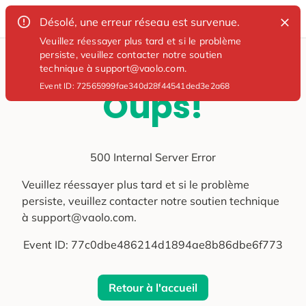
Désolé, une erreur réseau est survenue.
Veuillez réessayer plus tard et si le problème
persiste, veuillez contacter notre soutien
technique à support@vaolo.com.
Event ID:
72565999fae340d28f44541ded3e2a68
Oups!
500 Internal Server Error
Veuillez réessayer plus tard et si le problème
persiste, veuillez contacter notre soutien technique
à support@vaolo.com.
Event ID:
77c0dbe486214d1894ae8b86dbe6f773
Retour à l'accueil