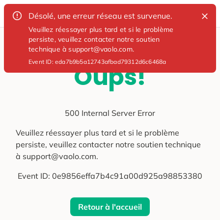
Désolé, une erreur réseau est survenue.
Veuillez réessayer plus tard et si le problème
persiste, veuillez contacter notre soutien
technique à support@vaolo.com.
Event ID:
eda7b9b5a12743afbad79312d6c6468a
Oups!
500 Internal Server Error
Veuillez réessayer plus tard et si le problème
persiste, veuillez contacter notre soutien technique
à support@vaolo.com.
Event ID:
0e9856effa7b4c91a00d925a98853380
Retour à l'accueil