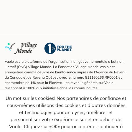
Vaolo est la plateforme de l'organisation non gouvernementale à but non
lucratif (ONG) Village Monde. La Fondation Village Monde Vaolo est
enregistrée comme
oeuvre de bienfaisance
auprès de l’Agence du Revenu
du Canada et de Revenu Québec avec le numéro 811160266 RR0001 et
est membre de
1% pour la Planète
. Les revenus générés sur Vaolo
reviennent à 100% aux initiatives dans les communautés.
Un mot sur les cookies! Nos partenaires de confiance et
S'inscrire à l'infolettre
nous-mêmes utilisons des cookies et d'autres données
Pour connaître les nouveautés, suivre nos explorateurs et recevoir des
astuces pour des voyages plus conscients.
et technologies pour analyser, améliorer et
personnaliser votre expérience sur et en dehors de
Ton courriel
Envoyer
Vaolo. Cliquez sur «OK» pour accepter et continuer à