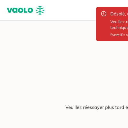
Désolé, 
Veuillez 
techniqu
Event ID:
b
Veuillez réessayer plus tard 