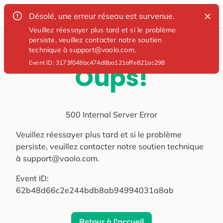
Désolé, une erreur réseau est survenue.
Veuillez réessayer plus tard et si le problème
persiste, veuillez contacter notre soutien
technique à support@vaolo.com.
Event ID:
3173f048bc474d8ba121affe821ac298
Oups!
500 Internal Server Error
Veuillez réessayer plus tard et si le problème
persiste, veuillez contacter notre soutien technique
à support@vaolo.com.
Event ID:
62b48d66c2e244bdb8ab94994031a8ab
Retour à l'accueil