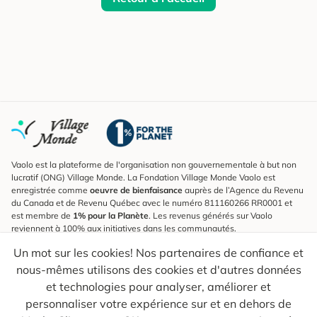
Vaolo est la plateforme de l'organisation non gouvernementale à but non
lucratif (ONG) Village Monde. La Fondation Village Monde Vaolo est
enregistrée comme
oeuvre de bienfaisance
auprès de l’Agence du Revenu
du Canada et de Revenu Québec avec le numéro 811160266 RR0001 et
est membre de
1% pour la Planète
. Les revenus générés sur Vaolo
reviennent à 100% aux initiatives dans les communautés.
Un mot sur les cookies! Nos partenaires de confiance et
S'inscrire à l'infolettre
nous-mêmes utilisons des cookies et d'autres données
Pour connaître les nouveautés, suivre nos explorateurs et recevoir des
astuces pour des voyages plus conscients.
et technologies pour analyser, améliorer et
personnaliser votre expérience sur et en dehors de
Ton courriel
Envoyer