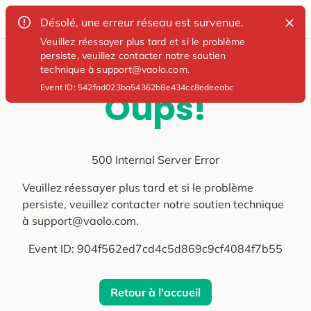
Désolé, une erreur réseau est survenue.
Veuillez réessayer plus tard et si le problème
persiste, veuillez contacter notre soutien
technique à support@vaolo.com.
Event ID:
542fad023ba54362b8e434cc8edeeabc
Oups!
500 Internal Server Error
Veuillez réessayer plus tard et si le problème
persiste, veuillez contacter notre soutien technique
à support@vaolo.com.
Event ID:
904f562ed7cd4c5d869c9cf4084f7b55
Retour à l'accueil