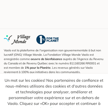
Vaolo est la plateforme de l'organisation non gouvernementale à but non
lucratif (ONG) Village Monde. La Fondation Village Monde Vaolo est
enregistrée comme
oeuvre de bienfaisance
auprès de l’Agence du Revenu
du Canada et de Revenu Québec avec le numéro 811160266 RR0001 et
est membre de
1% pour la Planète
. Les revenus générés sur Vaolo
reviennent à 100% aux initiatives dans les communautés.
Un mot sur les cookies! Nos partenaires de confiance et
S'inscrire à l'infolettre
nous-mêmes utilisons des cookies et d'autres données
Pour connaître les nouveautés, suivre nos explorateurs et recevoir des
astuces pour des voyages plus conscients.
et technologies pour analyser, améliorer et
personnaliser votre expérience sur et en dehors de
Ton courriel
Envoyer
Vaolo. Cliquez sur «OK» pour accepter et continuer à