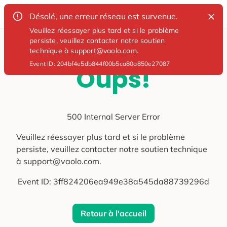
Désolé, une erreur réseau est survenue.
Veuillez réessayer plus tard et si le problème
persiste, veuillez contacter notre soutien
technique à support@vaolo.com.
Event ID:
204bf4e5db844f00b5ca80a850e27087
Oups!
500 Internal Server Error
Veuillez réessayer plus tard et si le problème
persiste, veuillez contacter notre soutien technique
à support@vaolo.com.
Event ID:
3ff824206ea949e38a545da88739296d
Retour à l'accueil