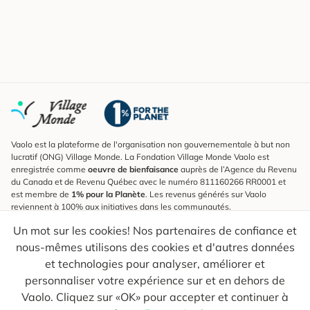
Vaolo est la plateforme de l'organisation non gouvernementale à but non
lucratif (ONG) Village Monde. La Fondation Village Monde Vaolo est
enregistrée comme
oeuvre de bienfaisance
auprès de l’Agence du Revenu
du Canada et de Revenu Québec avec le numéro 811160266 RR0001 et
est membre de
1% pour la Planète
. Les revenus générés sur Vaolo
reviennent à 100% aux initiatives dans les communautés.
Un mot sur les cookies! Nos partenaires de confiance et
S'inscrire à l'infolettre
nous-mêmes utilisons des cookies et d'autres données
Pour connaître les nouveautés, suivre nos explorateurs et recevoir des
astuces pour des voyages plus conscients.
et technologies pour analyser, améliorer et
personnaliser votre expérience sur et en dehors de
Ton courriel
Envoyer
Vaolo. Cliquez sur «OK» pour accepter et continuer à