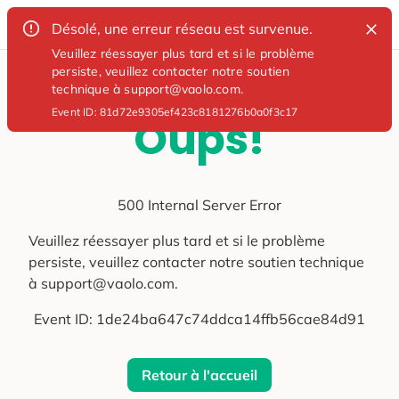
Désolé, une erreur réseau est survenue.
Veuillez réessayer plus tard et si le problème
persiste, veuillez contacter notre soutien
technique à support@vaolo.com.
Event ID:
81d72e9305ef423c8181276b0a0f3c17
Oups!
500 Internal Server Error
Veuillez réessayer plus tard et si le problème
persiste, veuillez contacter notre soutien technique
à support@vaolo.com.
Event ID:
1de24ba647c74ddca14ffb56cae84d91
Retour à l'accueil