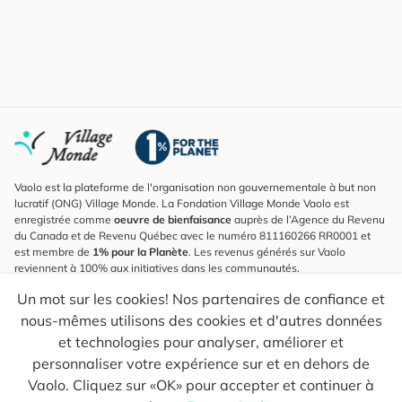
Vaolo est la plateforme de l'organisation non gouvernementale à but non
lucratif (ONG) Village Monde. La Fondation Village Monde Vaolo est
enregistrée comme
oeuvre de bienfaisance
auprès de l’Agence du Revenu
du Canada et de Revenu Québec avec le numéro 811160266 RR0001 et
est membre de
1% pour la Planète
. Les revenus générés sur Vaolo
reviennent à 100% aux initiatives dans les communautés.
Un mot sur les cookies! Nos partenaires de confiance et
S'inscrire à l'infolettre
nous-mêmes utilisons des cookies et d'autres données
Pour connaître les nouveautés, suivre nos explorateurs et recevoir des
astuces pour des voyages plus conscients.
et technologies pour analyser, améliorer et
personnaliser votre expérience sur et en dehors de
Ton courriel
Envoyer
Vaolo. Cliquez sur «OK» pour accepter et continuer à