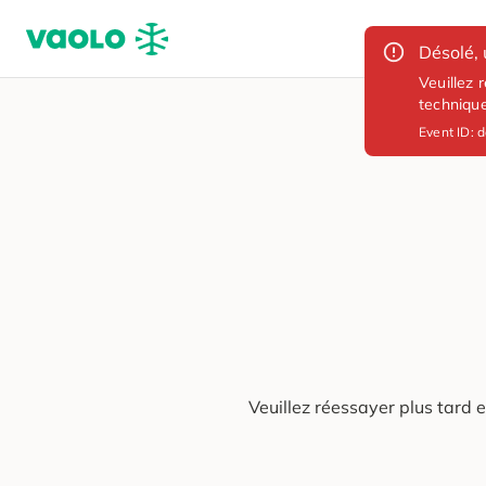
Désolé, 
Veuillez 
techniqu
Event ID:
d
Veuillez réessayer plus tard 