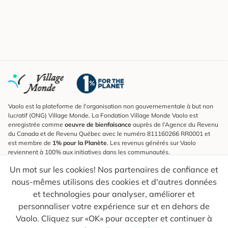
Vaolo est la plateforme de l'organisation non gouvernementale à but non
lucratif (ONG) Village Monde. La Fondation Village Monde Vaolo est
enregistrée comme
oeuvre de bienfaisance
auprès de l’Agence du Revenu
du Canada et de Revenu Québec avec le numéro 811160266 RR0001 et
est membre de
1% pour la Planète
. Les revenus générés sur Vaolo
reviennent à 100% aux initiatives dans les communautés.
Un mot sur les cookies! Nos partenaires de confiance et
S'inscrire à l'infolettre
nous-mêmes utilisons des cookies et d'autres données
Pour connaître les nouveautés, suivre nos explorateurs et recevoir des
astuces pour des voyages plus conscients.
et technologies pour analyser, améliorer et
personnaliser votre expérience sur et en dehors de
Ton courriel
Envoyer
Vaolo. Cliquez sur «OK» pour accepter et continuer à