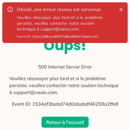
Désolé, une erreur réseau est survenue.
Veuillez réessayer plus tard et si le problème
persiste, veuillez contacter notre soutien
technique à support@vaolo.com.
Event ID:
91bc249bac40497a88a905d7a4a5ccb2
Oups!
500 Internal Server Error
Veuillez réessayer plus tard et si le problème
persiste, veuillez contacter notre soutien technique
à support@vaolo.com.
Event ID:
1534af3bebd74d0abebdf46259a2ffe8
Retour à l'accueil