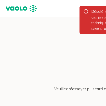
Désolé, 
Veuillez 
techniqu
Event ID:
a
Veuillez réessayer plus tard 