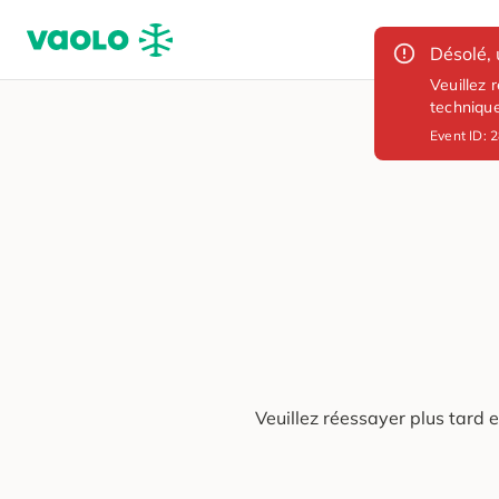
Désolé, 
Veuillez 
techniqu
Event ID:
2
Veuillez réessayer plus tard 