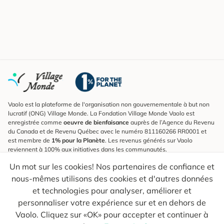
Vaolo est la plateforme de l'organisation non gouvernementale à but non
lucratif (ONG) Village Monde. La Fondation Village Monde Vaolo est
enregistrée comme
oeuvre de bienfaisance
auprès de l’Agence du Revenu
du Canada et de Revenu Québec avec le numéro 811160266 RR0001 et
est membre de
1% pour la Planète
. Les revenus générés sur Vaolo
reviennent à 100% aux initiatives dans les communautés.
Un mot sur les cookies! Nos partenaires de confiance et
S'inscrire à l'infolettre
nous-mêmes utilisons des cookies et d'autres données
Pour connaître les nouveautés, suivre nos explorateurs et recevoir des
astuces pour des voyages plus conscients.
et technologies pour analyser, améliorer et
personnaliser votre expérience sur et en dehors de
Ton courriel
Envoyer
Vaolo. Cliquez sur «OK» pour accepter et continuer à