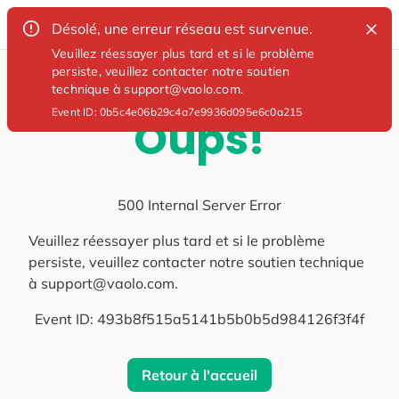
Désolé, une erreur réseau est survenue.
Veuillez réessayer plus tard et si le problème
persiste, veuillez contacter notre soutien
technique à support@vaolo.com.
Event ID:
0b5c4e06b29c4a7e9936d095e6c0a215
Oups!
500 Internal Server Error
Veuillez réessayer plus tard et si le problème
persiste, veuillez contacter notre soutien technique
à support@vaolo.com.
Event ID:
493b8f515a5141b5b0b5d984126f3f4f
Retour à l'accueil