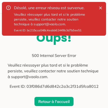
Désolé, une erreur réseau est survenue.
Veuillez réessayer plus tard et si le problème
persiste, veuillez contacter notre soutien
technique à support@vaolo.com.
Event ID:
bc215cca048c4eabb62449b3d7b5ee51
Oups!
500 Internal Server Error
Veuillez réessayer plus tard et si le problème
persiste, veuillez contacter notre soutien technique
à support@vaolo.com.
Event ID:
03f086d7d6d842c2a3c2f31d5fca8012
Retour à l'accueil