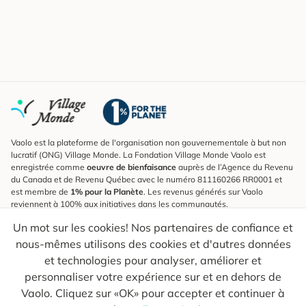
Vaolo est la plateforme de l'organisation non gouvernementale à but non
lucratif (ONG) Village Monde. La Fondation Village Monde Vaolo est
enregistrée comme
oeuvre de bienfaisance
auprès de l’Agence du Revenu
du Canada et de Revenu Québec avec le numéro 811160266 RR0001 et
est membre de
1% pour la Planète
. Les revenus générés sur Vaolo
reviennent à 100% aux initiatives dans les communautés.
Un mot sur les cookies! Nos partenaires de confiance et
S'inscrire à l'infolettre
nous-mêmes utilisons des cookies et d'autres données
Pour connaître les nouveautés, suivre nos explorateurs et recevoir des
astuces pour des voyages plus conscients.
et technologies pour analyser, améliorer et
personnaliser votre expérience sur et en dehors de
Ton courriel
Envoyer
Vaolo. Cliquez sur «OK» pour accepter et continuer à