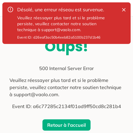
Désolé, une erreur réseau est survenue.
Veuillez réessayer plus tard et si le problème
persiste, veuillez contacter notre soutien
technique à support@vaolo.com.
Event ID:
d26eaf3ac50b4eeb82a5100b237d1b46
Oups!
500 Internal Server Error
Veuillez réessayer plus tard et si le problème
persiste, veuillez contacter notre soutien technique
à support@vaolo.com.
Event ID:
a6c77285c2134f01ad9ff50cd8c281b4
Retour à l'accueil