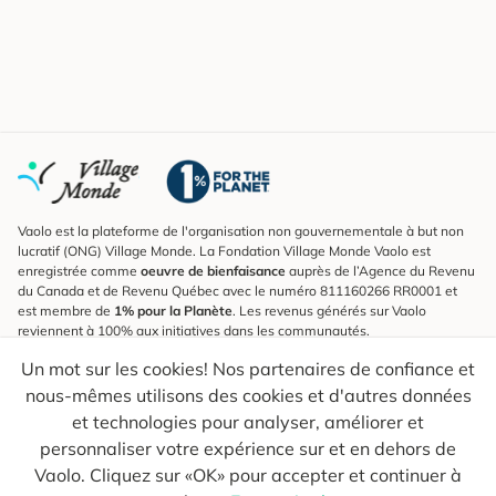
Vaolo est la plateforme de l'organisation non gouvernementale à but non
lucratif (ONG) Village Monde. La Fondation Village Monde Vaolo est
enregistrée comme
oeuvre de bienfaisance
auprès de l’Agence du Revenu
du Canada et de Revenu Québec avec le numéro 811160266 RR0001 et
est membre de
1% pour la Planète
. Les revenus générés sur Vaolo
reviennent à 100% aux initiatives dans les communautés.
Un mot sur les cookies! Nos partenaires de confiance et
S'inscrire à l'infolettre
nous-mêmes utilisons des cookies et d'autres données
Pour connaître les nouveautés, suivre nos explorateurs et recevoir des
astuces pour des voyages plus conscients.
et technologies pour analyser, améliorer et
personnaliser votre expérience sur et en dehors de
Ton courriel
Envoyer
Vaolo. Cliquez sur «OK» pour accepter et continuer à