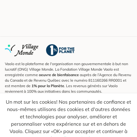
Vaolo est la plateforme de l'organisation non gouvernementale à but non
lucratif (ONG) Village Monde. La Fondation Village Monde Vaolo est
enregistrée comme
oeuvre de bienfaisance
auprès de l’Agence du Revenu
du Canada et de Revenu Québec avec le numéro 811160266 RR0001 et
est membre de
1% pour la Planète
. Les revenus générés sur Vaolo
reviennent à 100% aux initiatives dans les communautés.
Un mot sur les cookies! Nos partenaires de confiance et
S'inscrire à l'infolettre
nous-mêmes utilisons des cookies et d'autres données
Pour connaître les nouveautés, suivre nos explorateurs et recevoir des
astuces pour des voyages plus conscients.
et technologies pour analyser, améliorer et
personnaliser votre expérience sur et en dehors de
Ton courriel
Envoyer
Vaolo. Cliquez sur «OK» pour accepter et continuer à