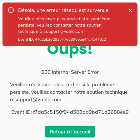
Désolé, une erreur réseau est survenue.
Veuillez réessayer plus tard et si le problème
persiste, veuillez contacter notre soutien
technique à support@vaolo.com.
Event ID:
44c2ab26293547e28065ae44c41473c2
Oups!
500 Internal Server Error
Veuillez réessayer plus tard et si le problème
persiste, veuillez contacter notre soutien technique
à support@vaolo.com.
Event ID:
f7da5c5150f94d508aa9bd71d2688ee9
Retour à l'accueil