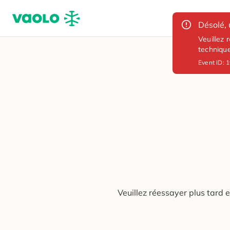
Désolé, 
Veuillez 
techniqu
Event ID:
1
Veuillez réessayer plus tard 