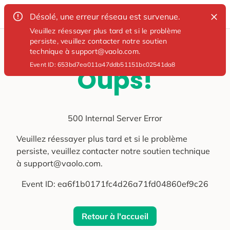
Désolé, une erreur réseau est survenue.
Veuillez réessayer plus tard et si le problème
persiste, veuillez contacter notre soutien
technique à support@vaolo.com.
Event ID:
653bd7ea011a47ddb51151bc02541da8
Oups!
500 Internal Server Error
Veuillez réessayer plus tard et si le problème
persiste, veuillez contacter notre soutien technique
à support@vaolo.com.
Event ID:
ea6f1b0171fc4d26a71fd04860ef9c26
Retour à l'accueil