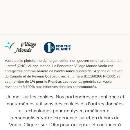
Vaolo est la plateforme de l'organisation non gouvernementale à but non
lucratif (ONG) Village Monde. La Fondation Village Monde Vaolo est
enregistrée comme
oeuvre de bienfaisance
auprès de l’Agence du Revenu
du Canada et de Revenu Québec avec le numéro 811160266 RR0001 et
est membre de
1% pour la Planète
. Les revenus générés sur Vaolo
reviennent à 100% aux initiatives dans les communautés.
Un mot sur les cookies! Nos partenaires de confiance et
S'inscrire à l'infolettre
nous-mêmes utilisons des cookies et d'autres données
Pour connaître les nouveautés, suivre nos explorateurs et recevoir des
astuces pour des voyages plus conscients.
et technologies pour analyser, améliorer et
personnaliser votre expérience sur et en dehors de
Ton courriel
Envoyer
Vaolo. Cliquez sur «OK» pour accepter et continuer à