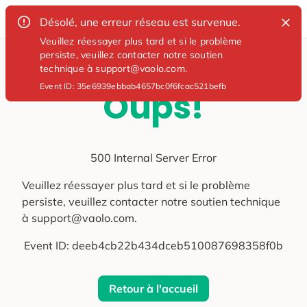
Désolé, une erreur réseau est survenue.
Veuillez réessayer plus tard et si le problème
persiste, veuillez contacter notre soutien
technique à support@vaolo.com.
Event ID:
35e6939ebbab4657bc0f6fcac521befb
Oups!
500 Internal Server Error
Veuillez réessayer plus tard et si le problème
persiste, veuillez contacter notre soutien technique
à support@vaolo.com.
Event ID:
deeb4cb22b434dceb510087698358f0b
Retour à l'accueil