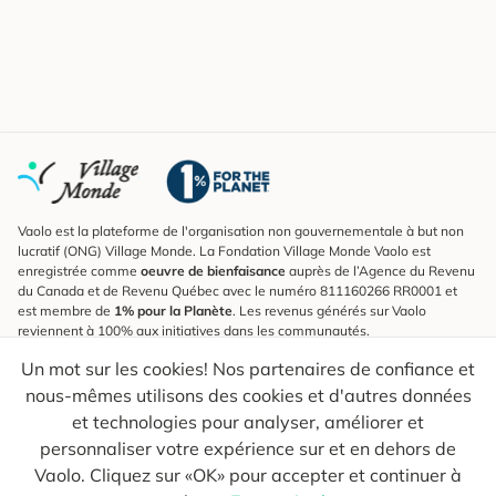
Vaolo est la plateforme de l'organisation non gouvernementale à but non
lucratif (ONG) Village Monde. La Fondation Village Monde Vaolo est
enregistrée comme
oeuvre de bienfaisance
auprès de l’Agence du Revenu
du Canada et de Revenu Québec avec le numéro 811160266 RR0001 et
est membre de
1% pour la Planète
. Les revenus générés sur Vaolo
reviennent à 100% aux initiatives dans les communautés.
Un mot sur les cookies! Nos partenaires de confiance et
S'inscrire à l'infolettre
nous-mêmes utilisons des cookies et d'autres données
Pour connaître les nouveautés, suivre nos explorateurs et recevoir des
astuces pour des voyages plus conscients.
et technologies pour analyser, améliorer et
personnaliser votre expérience sur et en dehors de
Ton courriel
Envoyer
Vaolo. Cliquez sur «OK» pour accepter et continuer à