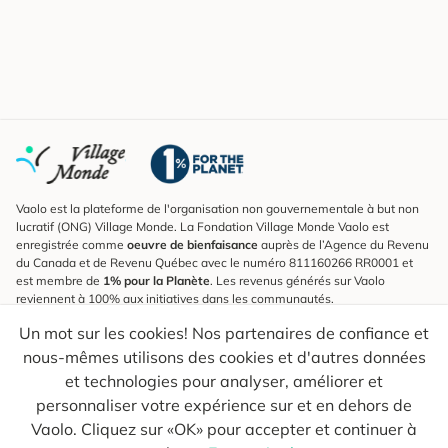
Vaolo est la plateforme de l'organisation non gouvernementale à but non
lucratif (ONG) Village Monde. La Fondation Village Monde Vaolo est
enregistrée comme
oeuvre de bienfaisance
auprès de l’Agence du Revenu
du Canada et de Revenu Québec avec le numéro 811160266 RR0001 et
est membre de
1% pour la Planète
. Les revenus générés sur Vaolo
reviennent à 100% aux initiatives dans les communautés.
Un mot sur les cookies! Nos partenaires de confiance et
S'inscrire à l'infolettre
nous-mêmes utilisons des cookies et d'autres données
Pour connaître les nouveautés, suivre nos explorateurs et recevoir des
astuces pour des voyages plus conscients.
et technologies pour analyser, améliorer et
personnaliser votre expérience sur et en dehors de
Ton courriel
Envoyer
Vaolo. Cliquez sur «OK» pour accepter et continuer à