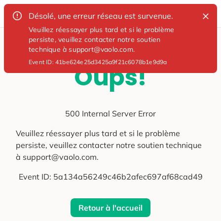
Désolé, une erreur réseau est survenue.
Veuillez réessayer plus tard et si le problème
persiste, veuillez contacter notre soutien
technique à support@vaolo.com.
Event ID:
41be624e25d3425a9f21c6078b1e9d9a
Oups!
500 Internal Server Error
Veuillez réessayer plus tard et si le problème
persiste, veuillez contacter notre soutien technique
à support@vaolo.com.
Event ID:
5a134a56249c46b2afec697af68cad49
Retour à l'accueil