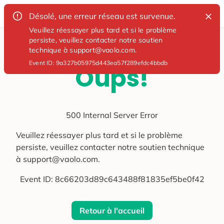
Désolé, une erreur réseau est survenue.
Veuillez réessayer plus tard et si le problème
persiste, veuillez contacter notre soutien
technique à support@vaolo.com.
Event ID:
9a327b05975d443ea57f289efdc4bbdb
Oups!
500 Internal Server Error
Veuillez réessayer plus tard et si le problème
persiste, veuillez contacter notre soutien technique
à support@vaolo.com.
Event ID:
8c66203d89c643488f81835ef5be0f42
Retour à l'accueil