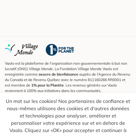
Vaolo est la plateforme de l'organisation non gouvernementale à but non
lucratif (ONG) Village Monde. La Fondation Village Monde Vaolo est
enregistrée comme
oeuvre de bienfaisance
auprès de l’Agence du Revenu
du Canada et de Revenu Québec avec le numéro 811160266 RR0001 et
est membre de
1% pour la Planète
. Les revenus générés sur Vaolo
reviennent à 100% aux initiatives dans les communautés.
Un mot sur les cookies! Nos partenaires de confiance et
S'inscrire à l'infolettre
nous-mêmes utilisons des cookies et d'autres données
Pour connaître les nouveautés, suivre nos explorateurs et recevoir des
astuces pour des voyages plus conscients.
et technologies pour analyser, améliorer et
personnaliser votre expérience sur et en dehors de
Ton courriel
Envoyer
Vaolo. Cliquez sur «OK» pour accepter et continuer à