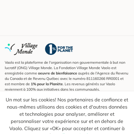
Vaolo est la plateforme de l'organisation non gouvernementale à but non
lucratif (ONG) Village Monde. La Fondation Village Monde Vaolo est
enregistrée comme
oeuvre de bienfaisance
auprès de l’Agence du Revenu
du Canada et de Revenu Québec avec le numéro 811160266 RR0001 et
est membre de
1% pour la Planète
. Les revenus générés sur Vaolo
reviennent à 100% aux initiatives dans les communautés.
Un mot sur les cookies! Nos partenaires de confiance et
S'inscrire à l'infolettre
nous-mêmes utilisons des cookies et d'autres données
Pour connaître les nouveautés, suivre nos explorateurs et recevoir des
astuces pour des voyages plus conscients.
et technologies pour analyser, améliorer et
personnaliser votre expérience sur et en dehors de
Ton courriel
Envoyer
Vaolo. Cliquez sur «OK» pour accepter et continuer à