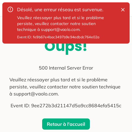
Désolé, une erreur réseau est survenue.
Veuillez réessayer plus tard et si le problème
persiste, veuillez contacter notre soutien
technique à support@vaolo.com.
Event ID:
fe9b67e4bac3497b9e94edbdc764e02a
Oups!
500 Internal Server Error
Veuillez réessayer plus tard et si le problème
persiste, veuillez contacter notre soutien technique
à support@vaolo.com.
Event ID:
9ee272b3d21147d5a9cc8684efa5415c
Retour à l'accueil