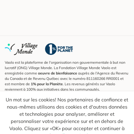
Vaolo est la plateforme de l'organisation non gouvernementale à but non
lucratif (ONG) Village Monde. La Fondation Village Monde Vaolo est
enregistrée comme
oeuvre de bienfaisance
auprès de l’Agence du Revenu
du Canada et de Revenu Québec avec le numéro 811160266 RR0001 et
est membre de
1% pour la Planète
. Les revenus générés sur Vaolo
reviennent à 100% aux initiatives dans les communautés.
Un mot sur les cookies! Nos partenaires de confiance et
S'inscrire à l'infolettre
nous-mêmes utilisons des cookies et d'autres données
Pour connaître les nouveautés, suivre nos explorateurs et recevoir des
astuces pour des voyages plus conscients.
et technologies pour analyser, améliorer et
personnaliser votre expérience sur et en dehors de
Ton courriel
Envoyer
Vaolo. Cliquez sur «OK» pour accepter et continuer à