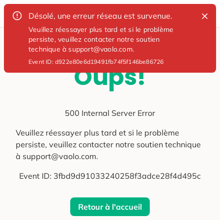
Désolé, une erreur réseau est survenue.
Veuillez réessayer plus tard et si le problème
persiste, veuillez contacter notre soutien
technique à support@vaolo.com.
Event ID:
d922e80e6d19491fb74f5f146be86726
Oups!
500 Internal Server Error
Veuillez réessayer plus tard et si le problème
persiste, veuillez contacter notre soutien technique
à support@vaolo.com.
Event ID:
3fbd9d91033240258f3adce28f4d495c
Retour à l'accueil