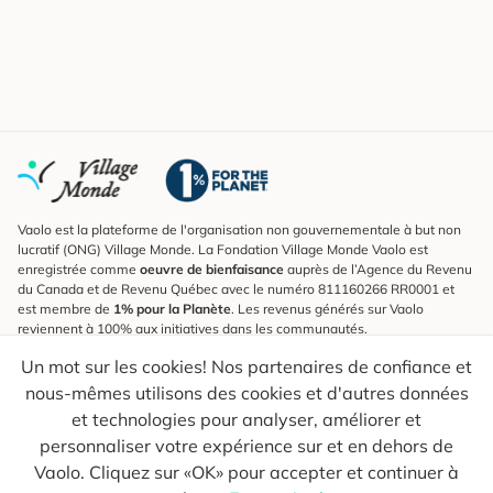
Vaolo est la plateforme de l'organisation non gouvernementale à but non
lucratif (ONG) Village Monde. La Fondation Village Monde Vaolo est
enregistrée comme
oeuvre de bienfaisance
auprès de l’Agence du Revenu
du Canada et de Revenu Québec avec le numéro 811160266 RR0001 et
est membre de
1% pour la Planète
. Les revenus générés sur Vaolo
reviennent à 100% aux initiatives dans les communautés.
Un mot sur les cookies! Nos partenaires de confiance et
S'inscrire à l'infolettre
nous-mêmes utilisons des cookies et d'autres données
Pour connaître les nouveautés, suivre nos explorateurs et recevoir des
astuces pour des voyages plus conscients.
et technologies pour analyser, améliorer et
personnaliser votre expérience sur et en dehors de
Ton courriel
Envoyer
Vaolo. Cliquez sur «OK» pour accepter et continuer à