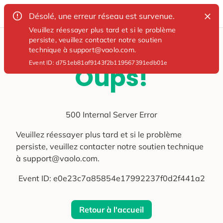
Désolé, une erreur réseau est survenue.
Veuillez réessayer plus tard et si le problème
persiste, veuillez contacter notre soutien
technique à support@vaolo.com.
Event ID:
d751eb81af9143f2b119567391edb01e
Oups!
500 Internal Server Error
Veuillez réessayer plus tard et si le problème
persiste, veuillez contacter notre soutien technique
à support@vaolo.com.
Event ID:
e0e23c7a85854e17992237f0d2f441a2
Retour à l'accueil